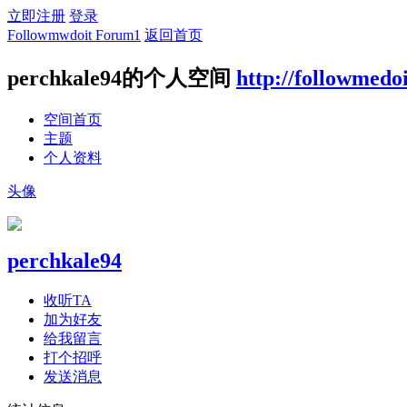
立即注册
登录
Followmwdoit Forum1
返回首页
perchkale94的个人空间
http://followmedo
空间首页
主题
个人资料
头像
perchkale94
收听TA
加为好友
给我留言
打个招呼
发送消息