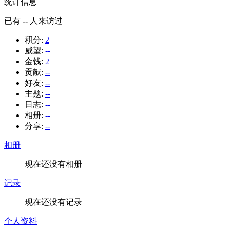
统计信息
已有
--
人来访过
积分:
2
威望:
--
金钱:
2
贡献:
--
好友:
--
主题:
--
日志:
--
相册:
--
分享:
--
相册
现在还没有相册
记录
现在还没有记录
个人资料